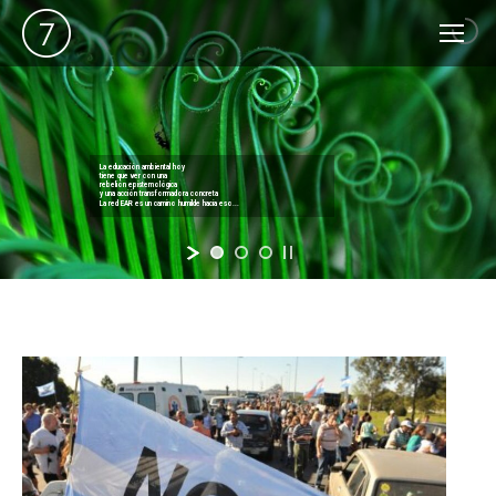
Buscar:
La educación ambiental hoy
tiene que ver con una
rebelión epistemológica
y una acción transformadora concreta
La red EAR es un camino humilde hacia eso...