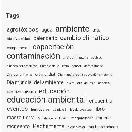
Tags
ambiente
agrotóxicos
agua
arte
cambio climático
calendario
biodiversidad
capacitación
campamento
contaminación
crisis civilizatoria
cuidado
cuidado del ambiente
Cumbre de la Tierra
cáncer
deforestación
Día de la Tierra
día mundial
Día mundial de la educación ambiental
Día mundial del ambiente
día mundial de los humedales
educación
ecofeminismo
educación ambiental
encuentro
eventos
libro
humedales
Laudato Si
ley de bosques
madre tierra
minería
megaminería
Manifiesto por la vida
Pachamama
monsanto
pueblos andinos
preservación