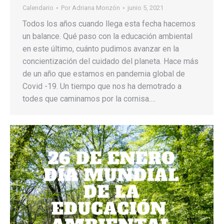
Calendario
Por
Adriana Monzón
junio 5, 2021
Todos los años cuando llega esta fecha hacemos
un balance. Qué paso con la educación ambiental
en este último, cuánto pudimos avanzar en la
concientización del cuidado del planeta. Hace más
de un año que estamos en pandemia global de
Covid -19. Un tiempo que nos ha demotrado a
todes que caminamos por la cornisa.…