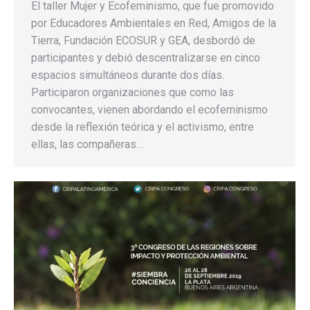
El taller Mujer y Ecofeminismo, que fue promovido
por Educadores Ambientales en Red, Amigos de la
Tierra, Fundación ECOSUR y GEA, desbordó de
participantes y debió descentralizarse en cinco
espacios simultáneos durante dos días.
Participaron organizaciones que como las
convocantes, vienen abordando el ecofeminismo
desde la reflexión teórica y el activismo, entre
ellas, las compañeras…