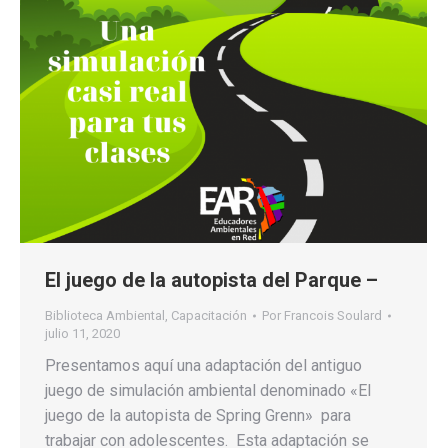
El juego de la autopista del Parque –
Biblioteca Ambiental
,
Capacitación
Por
Francois Soulard
julio 11, 2020
Presentamos aquí una adaptación del antiguo
juego de simulación ambiental denominado «El
juego de la autopista de Spring Grenn» para
trabajar con adolescentes. Esta adaptación se