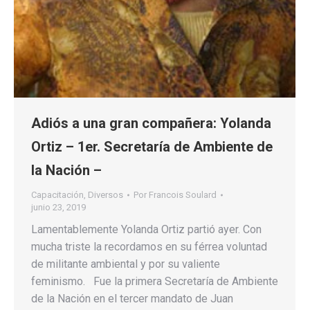
Adiós a una gran compañera: Yolanda
Ortiz – 1er. Secretaría de Ambiente de
la Nación –
Capacitación
,
Diversos
Por
Francois Soulard
junio 23, 2019
Lamentablemente Yolanda Ortiz partió ayer. Con
mucha triste la recordamos en su férrea voluntad
de militante ambiental y por su valiente
feminismo. Fue la primera Secretaría de Ambiente
de la Nación en el tercer mandato de Juan