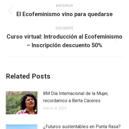
Navegación
ANTERIOR
entre
El Ecofeminismo vino para quedarse
Publicación
anterior:
publicaciones
SIGUIENTE
Curso virtual: Introducción al Ecofeminismo
Publicación
– Inscripción descuento 50%
siguiente:
Related Posts
8M Día Internacional de la Mujer,
recordamos a Berta Cáceres
marzo 8, 2023
¿Futuros sustentables en Punta Rasa?