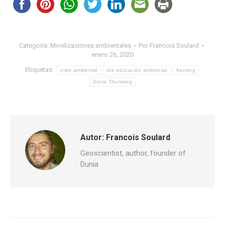
Categoría:
Movilizaciones ambientales
Por
Francois Soulard
enero 26, 2020
Etiquetas:
crisis ambiental
día educación ambiental
fracking
Greta Thunberg
Autor:
Francois Soulard
Geoscientist, author, founder of
Dunia