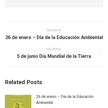
Navegación
ANTERIOR
entre
26 de enero – Día de la Educación Ambiental
Publicación
anterior:
publicaciones
SIGUIENTE
5 de junio Día Mundial de la Tierra
Publicación
siguiente:
Related Posts
26 de enero – Día de la Educación
Ambiental