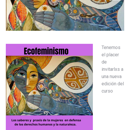
Tenemos
el placer
de
invitarlxs a
una nueva
edición del
curso