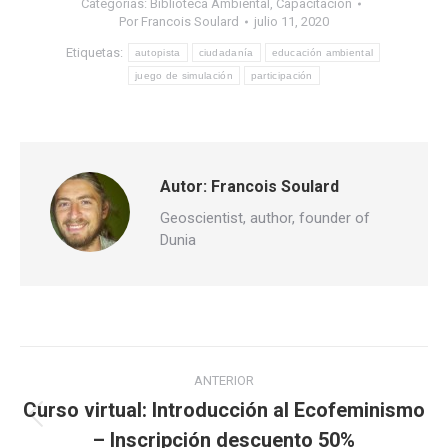
Categorías:
Biblioteca Ambiental
,
Capacitación
Por
Francois Soulard
julio 11, 2020
Etiquetas:
autopista
ciudadanía
educación ambiental
juego de simulación
participación
Autor:
Francois Soulard
Geoscientist, author, founder of
Dunia
Navegación
ANTERIOR
entre
Curso virtual: Introducción al Ecofeminismo
Publicación
– Inscripción descuento 50%