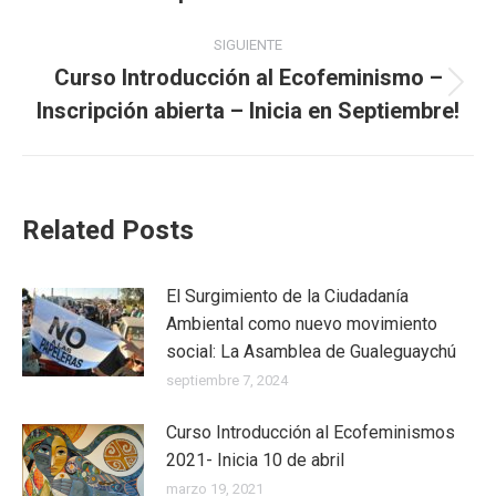
publicaciones
anterior:
SIGUIENTE
Curso Introducción al Ecofeminismo –
Publicación
Inscripción abierta – Inicia en Septiembre!
siguiente:
Related Posts
El Surgimiento de la Ciudadanía
Ambiental como nuevo movimiento
social: La Asamblea de Gualeguaychú
septiembre 7, 2024
Curso Introducción al Ecofeminismos
2021- Inicia 10 de abril
marzo 19, 2021