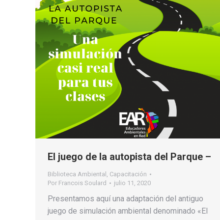
El juego de la autopista del Parque –
Biblioteca Ambiental
,
Capacitación
Por
Francois Soulard
julio 11, 2020
Presentamos aquí una adaptación del antiguo
juego de simulación ambiental denominado «El