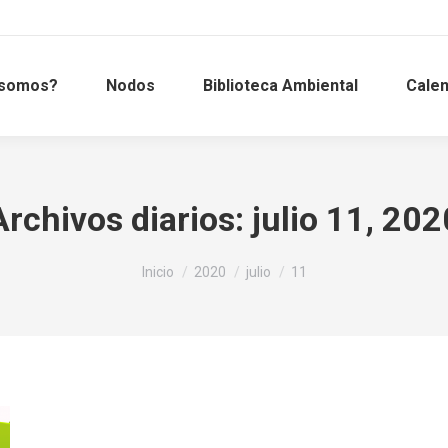
 somos?
Nodos
Biblioteca Ambiental
Calen
Archivos diarios:
julio 11, 202
Estás aquí:
Inicio
2020
julio
11