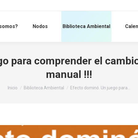
 somos?
Nodos
Biblioteca Ambiental
Calen
o para comprender el cambio 
manual !!!
Estás aquí:
Inicio
Biblioteca Ambiental
Efecto dominó. Un juego para…