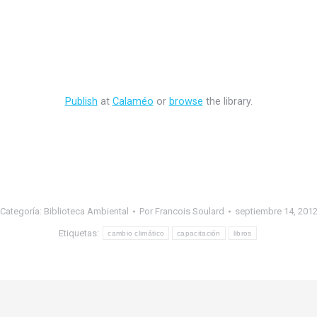
Publish
at
Calaméo
or
browse
the library.
Categoría:
Biblioteca Ambiental
Por
Francois Soulard
septiembre 14, 201
Etiquetas:
cambio climático
capacitación
libros