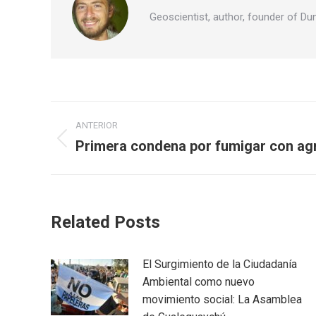
Geoscientist, author, founder of Du
Navegación
ANTERIOR
entre
Primera condena por fumigar con ag
Publicación
anterior:
publicaciones
Related Posts
El Surgimiento de la Ciudadanía
Ambiental como nuevo
movimiento social: La Asamblea