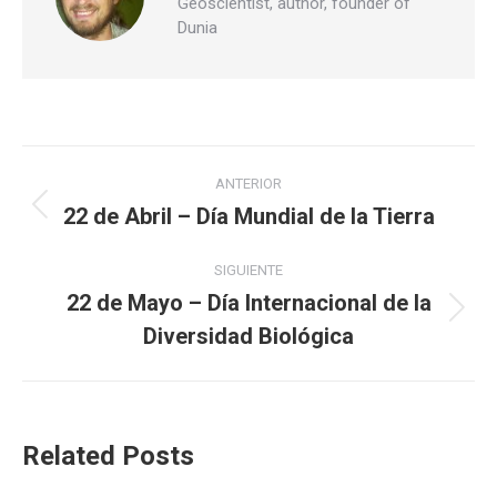
Geoscientist, author, founder of
Dunia
Navegación
ANTERIOR
entre
22 de Abril – Día Mundial de la Tierra
Publicación
anterior:
publicaciones
SIGUIENTE
22 de Mayo – Día Internacional de la
Publicación
Diversidad Biológica
siguiente:
Related Posts