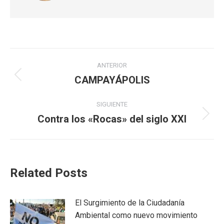
Navegación
ANTERIOR
entre
CAMPAYÁPOLIS
Publicación
anterior:
publicaciones
SIGUIENTE
Contra los «Rocas» del siglo XXI
Publicación
siguiente:
Related Posts
El Surgimiento de la Ciudadanía
Ambiental como nuevo movimiento