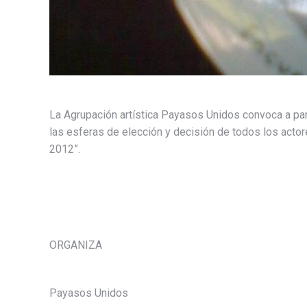
La Agrupación artística Payasos Unidos convoca a par
las esferas de elección y decisión de todos los actor
2012”.
ORGANIZA
Payasos Unidos