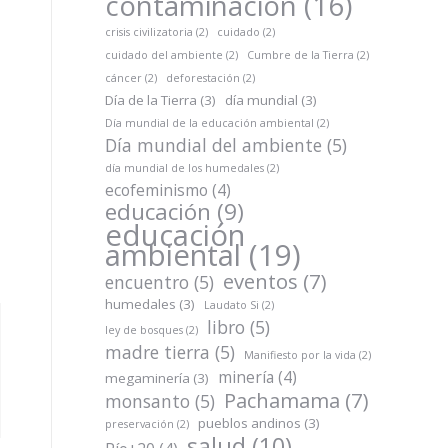
contaminación
(16)
crisis civilizatoria
(2)
cuidado
(2)
cuidado del ambiente
(2)
Cumbre de la Tierra
(2)
cáncer
(2)
deforestación
(2)
Día de la Tierra
(3)
día mundial
(3)
Día mundial de la educación ambiental
(2)
Día mundial del ambiente
(5)
día mundial de los humedales
(2)
ecofeminismo
(4)
educación
(9)
educación
ambiental
(19)
eventos
(7)
encuentro
(5)
humedales
(3)
Laudato Si
(2)
libro
(5)
ley de bosques
(2)
madre tierra
(5)
Manifiesto por la vida
(2)
minería
(4)
megaminería
(3)
Pachamama
(7)
monsanto
(5)
pueblos andinos
(3)
preservación
(2)
salud
(10)