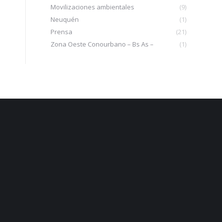
Movilizaciones ambientales
(9)
Neuquén
(1)
Prensa
(21)
Zona Oeste Conourbano – Bs As –
(1)