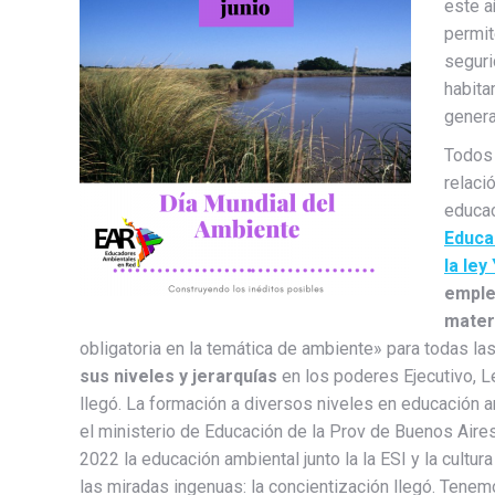
este a
permit
seguri
habita
genera
Todos 
relaci
educac
Educac
la ley
emple
mater
obligatoria en la temática de ambiente» para todas 
sus niveles y jerarquías
en los poderes Ejecutivo, Le
llegó. La formación a diversos niveles en educación
el ministerio de Educación de la Prov de Buenos Aire
2022 la educación ambiental junto la la ESI y la cultur
las miradas ingenuas: la concientización llegó. Tenem