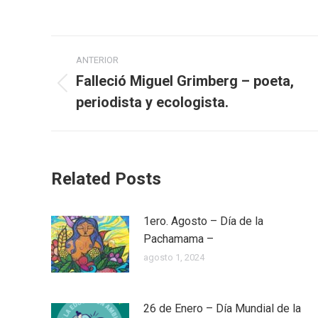
Navegación
ANTERIOR
entre
Falleció Miguel Grimberg – poeta,
Publicación
periodista y ecologista.
publicaciones
anterior:
Related Posts
1ero. Agosto – Día de la
Pachamama –
agosto 1, 2024
26 de Enero – Día Mundial de la