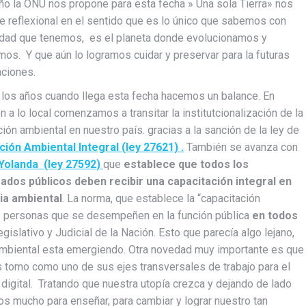
ño la ONU nos propone para esta fecha » Una sola Tierra» nos
e reflexional en el sentido que es lo único que sabemos con
dad que tenemos, es el planeta donde evolucionamos y
mos. Y que aún lo logramos cuidar y preservar para la futuras
ciones.
los años cuando llega esta fecha hacemos un balance. En
ón a lo local comenzamos a transitar la institutcionalización de la
ión ambiental en nuestro país. gracias a la sanción de la ley de
ión Ambiental Integral (ley 27621) .
También se avanza con
 Yolanda (ley 27592)
que
establece que todos los
ados públicos deben recibir una capacitación integral en
ia ambiental
. La norma, que establece la “capacitación
las personas que se desempeñen en la función pública
en todos
gislativo y Judicial de la Nación. Esto que parecía algo lejano,
 ambiental esta emergiendo. Otra novedad muy importante es que
s tomo como uno de sus ejes transversales de trabajo para el
a digital. Tratando que nuestra utopía crezca y dejando de lado
os mucho para enseñar, para cambiar y lograr nuestro tan