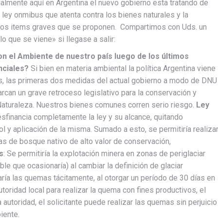
lmente aquí en Argentina el nuevo gobierno esta tratando de
ley onmibus que atenta contra los bienes naturales y la
tros items graves que se proponen. Compartimos con Uds. un
lo que se viene» si llegase a salir:
on el
Ambiente de nuestro país luego de los últimos
nciales?
Si bien en materia ambiental la política Argentina viene
, las primeras dos medidas del actual gobierno a modo de DNU
rcan un grave retroceso legislativo para la conservación y
Naturaleza. Nuestros bienes comunes corren serio riesgo.
Ley
esfinancia completamente la le
y y su alcance, quitando
l y aplicación de la misma. Sumado a esto, se permitiría realiza
 de bosque nativo de alto valor de conservación,
s
: Se permitiría la explotación minera en zonas de periglaciar
le que ocasionaría) al cambiar la definición de glaciar
aría las quemas tácitamente, al otorgar un período de 30 días en
utoridad local para realizar la quema con fines productivos, el
autoridad, el solicitante puede realizar las quemas sin perjuicio
iente.