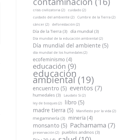
contaminación
(16)
crisis civilizatoria
(2)
cuidado
(2)
cuidado del ambiente
(2)
Cumbre de la Tierra
(2)
cáncer
(2)
deforestación
(2)
Día de la Tierra
(3)
día mundial
(3)
Día mundial de la educación ambiental
(2)
Día mundial del ambiente
(5)
día mundial de los humedales
(2)
ecofeminismo
(4)
educación
(9)
educación
ambiental
(19)
eventos
(7)
encuentro
(5)
humedales
(3)
Laudato Si
(2)
libro
(5)
ley de bosques
(2)
madre tierra
(5)
Manifiesto por la vida
(2)
minería
(4)
megaminería
(3)
Pachamama
(7)
monsanto
(5)
pueblos andinos
(3)
preservación
(2)
salud
(10)