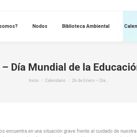
 somos?
Nodos
Biblioteca Ambiental
Calen
 – Día Mundial de la Educaci
Estás aquí:
Inicio
Calendario
26 de Enero – Día…
os encuentra en una situación grave frente al cuidado de nuestra