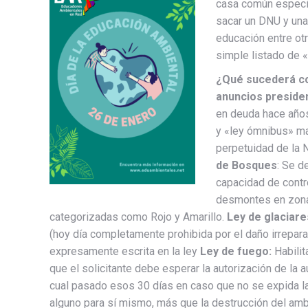
casa común especia
sacar un DNU y una 
educación entre o
simple listado de «
¿Qué sucederá c
anuncios preside
en deuda hace años
y «ley ómnibus» ma
perpetuidad de la 
de Bosques
: Se d
capacidad de contro
desmontes en zonas
categorizadas como Rojo y Amarillo.
Ley de glaciare
(hoy día completamente prohibida por el daño irreparab
expresamente escrita en la ley
Ley de fuego:
Habilit
que el solicitante debe esperar la autorización de la a
cual pasado esos 30 días en caso que no se expida la 
alguno para sí mismo, más que la destrucción del amb