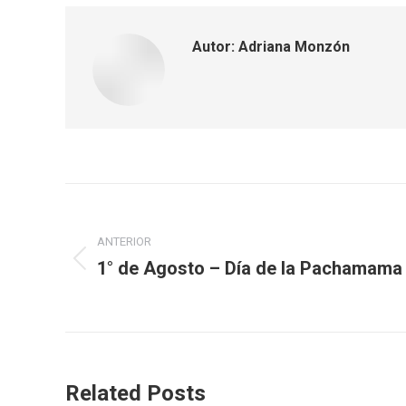
Autor:
Adriana Monzón
Navegación
entre
ANTERIOR
1° de Agosto – Día de la Pachamama
Publicación
publicaciones
anterior:
Related Posts