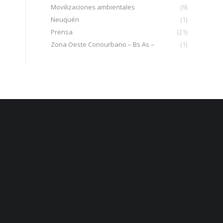
Movilizaciones ambientales
(9)
Neuquén
(1)
Prensa
(21)
Zona Oeste Conourbano – Bs As –
(1)