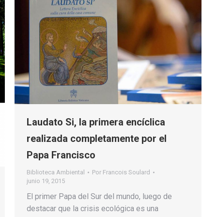
Laudato Si, la primera encíclica
realizada completamente por el
Papa Francisco
Biblioteca Ambiental
Por
Francois Soulard
junio 19, 2015
El primer Papa del Sur del mundo, luego de
destacar que la crisis ecológica es una