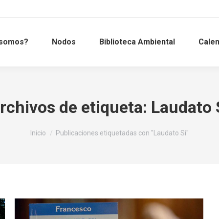
 somos?
Nodos
Biblioteca Ambiental
Calen
rchivos de etiqueta:
Laudato 
Estás aquí:
Inicio
Publicaciones etiquetadas con "Laudato Si"