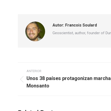
Autor:
Francois Soulard
Geoscientist, author, founder of Du
Navegación
ANTERIOR
entre
Unos 38 países protagonizan marcha
Publicación
Monsanto
publicaciones
anterior: