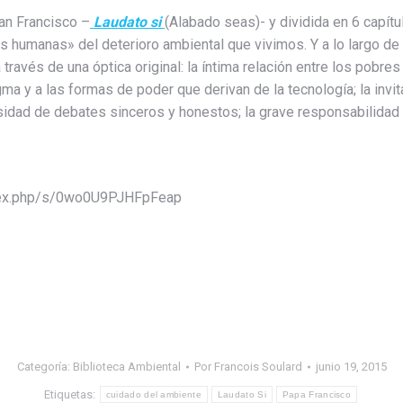
San Francisco –
Laudato si
(Alabado seas)- y dividida en 6 capítu
s humanas» del deterioro ambiental que vivimos. Y a lo largo de
través de una óptica original: la íntima relación entre los pobres 
gma y a las formas de poder que derivan de la tecnología; la in
esidad de debates sinceros y honestos; la grave responsabilidad de 
/index.php/s/0wo0U9PJHFpFeap
Categoría:
Biblioteca Ambiental
Por
Francois Soulard
junio 19, 2015
Etiquetas:
cuidado del ambiente
Laudato Si
Papa Francisco