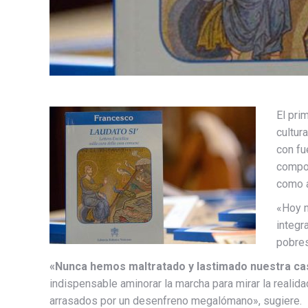
El pri
cultura
con fu
compor
como a
«Hoy n
integr
pobres
«Nunca hemos maltratado y lastimado nuestra ca
indispensable aminorar la marcha para mirar la realida
arrasados por un desenfreno megalómano», sugiere.