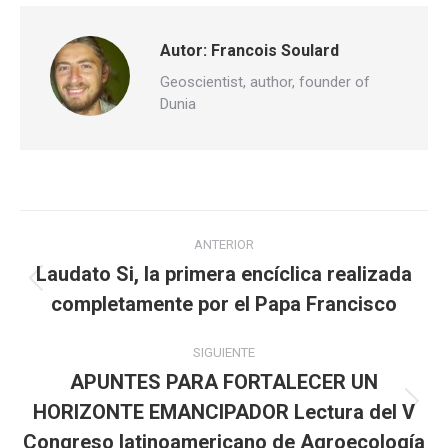
Autor:
Francois Soulard
Geoscientist, author, founder of
Dunia
Navegación
ANTERIOR
entre
Laudato Si, la primera encíclica realizada
Publicación
completamente por el Papa Francisco
publicaciones
anterior:
SIGUIENTE
APUNTES PARA FORTALECER UN
HORIZONTE EMANCIPADOR Lectura del V
Publicación
siguiente:
Congreso latinoamericano de Agroecología