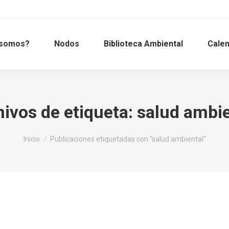
 somos?
Nodos
Biblioteca Ambiental
Calen
ivos de etiqueta:
salud ambie
Estás aquí:
Inicio
Publicaciones etiquetadas con "salud ambiental"