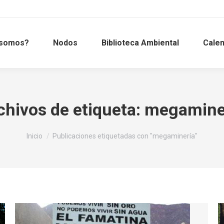
 somos?
Nodos
Biblioteca Ambiental
Calen
chivos de etiqueta:
megamine
Estás aquí:
Inicio
Publicaciones etiquetadas con "megaminería"