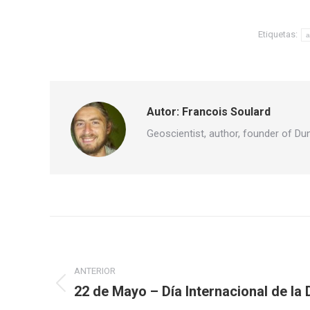
Etiquetas:
a
Autor:
Francois Soulard
Geoscientist, author, founder of Du
Navegación
entre
ANTERIOR
publicaciones
22 de Mayo – Día Internacional de la 
Publicación
anterior: