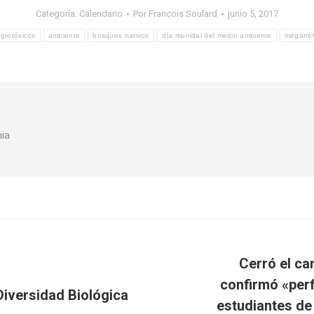
Categoría:
Calendario
Por
Francois Soulard
junio 5, 2017
grotóxicos
ambiente
bosques nativos
día munidal del medio ambiente
megamin
nia
Cerró el c
confirmó «perf
Diversidad Biológica
Publicación
estudiantes de
siguiente: