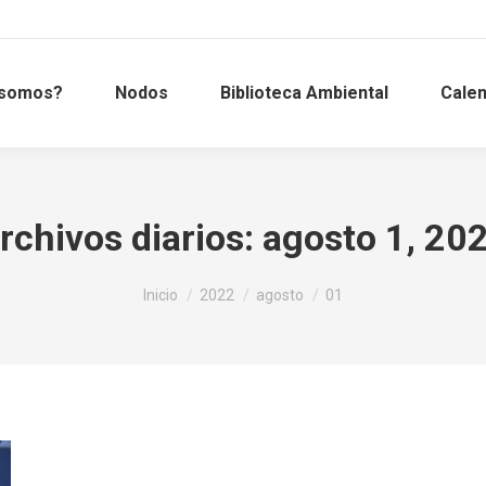
 somos?
Nodos
Biblioteca Ambiental
Calen
rchivos diarios:
agosto 1, 20
Estás aquí:
Inicio
2022
agosto
01