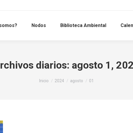
 somos?
Nodos
Biblioteca Ambiental
Calen
rchivos diarios:
agosto 1, 20
Estás aquí:
Inicio
2024
agosto
01