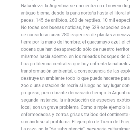
Naturaleza, la Argentina se encuentra en el noveno lu
antiguo bioma, desde la puna norteña hasta el litora
peces, 145 de anfibios, 260 de reptiles, 10 mil espe
No todas son buenas noticias, hay 529 especies de a
se consideran unas 280 especies de plantas amenaza
tierra por la mano del hombre: el guacamayo azul, el 
docena que han desaparecido sólo de nuestro territorio
mirarnos hacia adentro, en los raleados bosques de Ch
Los problemas centrales que hoy enfrenta la naturalez
transformación ambiental, a consecuencia de las explo
destruye un ambiente todo lo que pueda hacerse para sa
zoo o una estación de recría si luego no hay lugar do
progreso, pero durante demasiado tiempo la Argentina 
segunda instancia, la introducción de especies exótica
local, son un grave problema. Como simple ejemplo la 
enfermedades y zorros grises traídos del continente q
sumándose al problema. El ejemplo de Tierra del Fueg
La caza, no la “de subsistencia”, necesaria culturalme