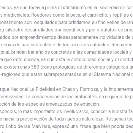
dos, ya que todavía prima el utilitarismo en la sociedad de c
 medicinales. Roedores como la paca, el carpincho, y reptiles c
cionalmente son esquilados para brindarnos su fino vellón de 
za silvestre desarrollados por científicos y por institutos de p
tados por emprendimientos desesperadamente individuales de ci
rias de uso sustentable de los recursos naturales. Requieren de
cional, brinden beneficios concretos a las comunidades locales
a que esto suceda, ya que está la sensibilidad social y el sent
ina existen unas 380 áreas protegidas de diferentes categorías 
co-regiones que están subrepresentadas en el Sistema Nacional d
que Nacional La Fidelidad en Chaco y Formosa, y la implementac
enazadas. La conservación de los ambientes, en un juego de pri
rvación de las especies amenazadas de extinción.
especies, lo más importante es involucrarse, conocer a nuestra f
 ético hacia la preservación de toda nuestra naturaleza. Resuenan
orro Lobo de las Malvinas, expresó una frase que bien podría 