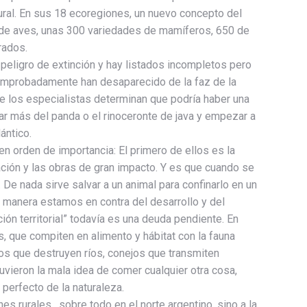
tural. En sus 18 ecoregiones, un nuevo concepto del
s de aves, unas 300 variedades de mamíferos, 650 de
rados.
eligro de extinción y hay listados incompletos pero
omprobadamente han desaparecido de la faz de la
te los especialistas determinan que podría haber una
lar más del panda o el rinoceronte de java y empezar a
ántico.
n orden de importancia: El primero de ellos es la
ación y las obras de gran impacto. Y es que cuando se
 De nada sirve salvar a un animal para confinarlo en un
a manera estamos en contra del desarrollo y del
ón territorial” todavía es una deuda pendiente. En
s, que compiten en alimento y hábitat con la fauna
dos que destruyen ríos, conejos que transmiten
vieron la mala idea de comer cualquier otra cosa,
perfecto de la naturaleza.
s rurales , sobre todo en el norte argentino, sino a la