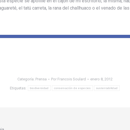
a especie se apolille en el cajón de mi escritorio, la misma, hab
guareté, el tatú carreta, la rana del challhuaco o el venado de l
Categoría:
Prensa
Por
Francois Soulard
enero 8, 2012
Etiquetas:
biodiversidad
conservación de especies
sustentabilidad
nia