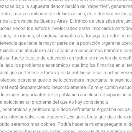
azadas bajo la supuesta denominación de “deportiva”, generalm
silvestre, mueven millones de dólares al año, es el tercero de l
r de la provincia de Buenos Aires. El tráfico de vida silvestre ju
chas veces los actores involucrados están implicados en todos 
anes, los monos, el cardenal amarillo o la tortuga terrestre co
ertenencia que tiene la mayor parte de la población argentina ace
tuación que atraviesan si ni siquiera reconocemos nombres como a
ta un fuerte trabajo de educación en todos los niveles de enseña
 de lado los problemas económicos que implica filmarlas en el t
cional que pertenece a todos y en la población rural, muchas vece
lectiva ocasiona que no se la considere importante, ni significa
imal está despareciendo inexorablemente. Es muy común escucha
ducciones importantes de la población o incluso desaparición de 
a solucionar un problema del que no hay consciencia.
, económicos y políticos que debe enfrentar la Argentina ocupar
ería intentar salvar una especie? ¿En qué afecta que deje de exis
l fondo seremos más pobres. Podría hacer la misma pregunta si 
 necesidades básicas sin estas cosas, pero sin duda seríamos má