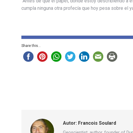
“Antes de que el papel, donde estoy describiendo a est
cumpla ninguna otra profecía que hoy pesa sobre el ya
Share this...
Autor:
Francois Soulard
Geoscientist, author, founder of Du