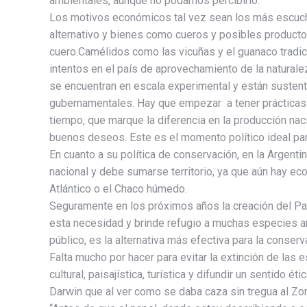
ambientales, aunque no podamos percibirlo.
Los motivos económicos tal vez sean los más escucha
alternativo y bienes como cueros y posibles productos
cuero.Camélidos como las vicuñas y el guanaco tradi
intentos en el país de aprovechamiento de la naturale
se encuentran en escala experimental y están susten
gubernamentales. Hay que empezar a tener prácticas se
tiempo, que marque la diferencia en la producción na
buenos deseos. Este es el momento político ideal par
En cuanto a su política de conservación, en la Argent
nacional y debe sumarse territorio, ya que aún hay e
Atlántico o el Chaco húmedo.
Seguramente en los próximos años la creación del Par
esta necesidad y brinde refugio a muchas especies am
público, es la alternativa más efectiva para la conse
Falta mucho por hacer para evitar la extinción de las 
cultural, paisajística, turística y difundir un sentido
Darwin que al ver como se daba caza sin tregua al Z