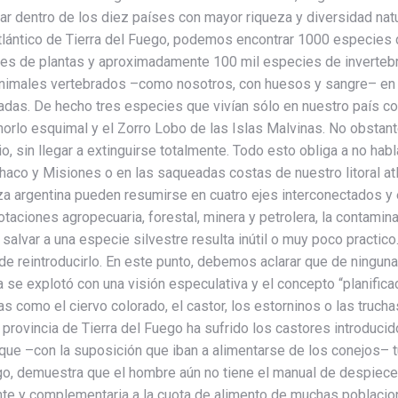
gar dentro de los diez países con mayor riqueza y diversidad na
l atlántico de Tierra del Fuego, podemos encontrar 1000 especie
cies de plantas y aproximadamente 100 mil especies de inverteb
nimales vertebrados –como nosotros, con huesos y sangre– en p
das. De hecho tres especies que vivían sólo en nuestro país c
chorlo esquimal y el Zorro Lobo de las Islas Malvinas. No obstan
, sin llegar a extinguirse totalmente. Todo esto obliga a no hab
aco y Misiones o en las saqueadas costas de nuestro litoral atl
a argentina pueden resumirse en cuatro ejes interconectados y e
taciones agropecuaria, forestal, minera y petrolera, la contamin
lvar a una especie silvestre resulta inútil o muy poco practico.
nde reintroducirlo. En este punto, debemos aclarar que de ningun
se explotó con una visión especulativa y el concepto “planificaci
s como el ciervo colorado, el castor, los estorninos o las trucha
provincia de Tierra del Fuego ha sufrido los castores introduci
ue –con la suposición que iban a alimentarse de los conejos– tu
o, demuestra que el hombre aún no tiene el manual de despiece 
nte y complementaria a la cuota de alimento de muchas poblacione