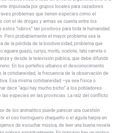
ente impulsada por grupos locales para cazadores
os graves problemas que tienen especies como el
nto con el de drogas y armas se cuenta entre los
estos “rubros” tan positivos para toda la humanidad.
mún. Pero probablemente el mayor problema sea la
rca de la pérdida de la biodiversidad, problema que
guara guazú, curiyú, moitù, ocelote, tatú carreta o
nza y desde la televisión pública, que debe difundir
erreno. En los porteños urbanos el desconocimiento
s la cotidianeidad, la frecuencia de la observación de
tiva. Esa misma cotidianeidad –ya sea física o
r decir “aquí hay mucho bicho” a los pobladores
las especies en las provincias. La raíz del conflicto
se de los animalitos puede parecer una cuestión
tir el oso hormiguero chaqueño o el águila harpía en
dejamos de escuchar música, de leer una buena novela
s pobres espiritualmente. En principio hay un motivo