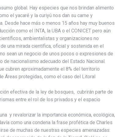
onsumo global. Hay especies que nos brindan alimento
omo el yacaré y la curiyú nos dan su carne y
lana. Desde hace más o menos 15 años hay muy buenos
roducción como el INTA, la UBA o el CONICET pero aún
entíficos, ambientalistas y organizaciones no
 una mirada científica, oficial y sostenida en el
 y no sean un negocio de unos pocos o expresiones de
ido de nacionalismo adecuado del Estado Nacional.
que cubren aproximadamente el 8% del territorio
e Áreas protegidas, como el caso del Litoral
ión efectiva de la ley de bosques, cubrirán parte de
smas entre el rol de los privados y el espacio
auna y revalorizar la importancia económica, ecológica,
 todavía como una condena la frase profética de Charles
decirse de muchas de nuestras especies amenazadas: