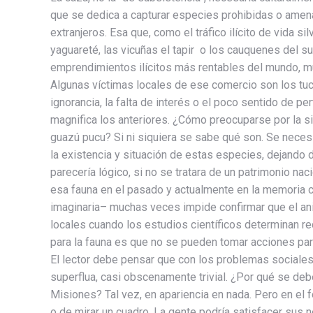
que se dedica a capturar especies prohibidas o amen
extranjeros. Esa que, como el tráfico ilícito de vida 
yaguareté, las vicuñas el tapir o los cauquenes del su
emprendimientos ilícitos más rentables del mundo, mu
Algunas víctimas locales de ese comercio son los tuc
ignorancia, la falta de interés o el poco sentido de p
magnifica los anteriores. ¿Cómo preocuparse por la si
guazú pucu? Si ni siquiera se sabe qué son. Se necesi
la existencia y situación de estas especies, dejando
parecería lógico, si no se tratara de un patrimonio na
esa fauna en el pasado y actualmente en la memoria co
imaginaria– muchas veces impide confirmar que el an
locales cuando los estudios científicos determinan re
para la fauna es que no se pueden tomar acciones par
El lector debe pensar que con los problemas sociales
superflua, casi obscenamente trivial. ¿Por qué se deb
Misiones? Tal vez, en apariencia en nada. Pero en e
o de mirar un cuadro. La gente podría satisfacer sus