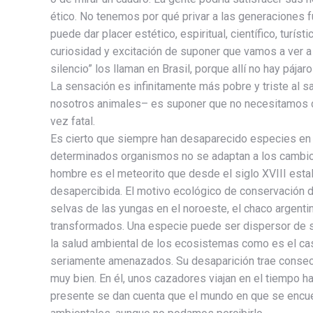
ético. No tenemos por qué privar a las generaciones fu
puede dar placer estético, espiritual, científico, turí
curiosidad y excitación de suponer que vamos a ver 
silencio” los llaman en Brasil, porque allí no hay pájaro
La sensación es infinitamente más pobre y triste al 
nosotros animales– es suponer que no necesitamos de
vez fatal.
Es cierto que siempre han desaparecido especies en fo
determinados organismos no se adaptan a los cambios
hombre es el meteorito que desde el siglo XVIII estal
desapercibida. El motivo ecológico de conservación 
selvas de las yungas en el noroeste, el chaco argent
transformados. Una especie puede ser dispersor de sem
la salud ambiental de los ecosistemas como es el ca
seriamente amenazados. Su desaparición trae consecue
muy bien. En él, unos cazadores viajan en el tiempo ha
presente se dan cuenta que el mundo en que se encuen