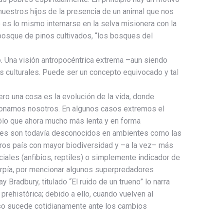
 nuestros hijos de la presencia de un animal que nos
no es lo mismo internarse en la selva misionera con la
bosque de pinos cultivados, “los bosques del
o. Una visión antropocéntrica extrema –aun siendo
 culturales. Puede ser un concepto equivocado y tal
ro una cosa es la evolución de la vida, donde
ionamos nosotros. En algunos casos extremos el
 sólo que ahora mucho más lenta y en forma
ales son todavía desconocidos en ambientes como las
stros país con mayor biodiversidad y –a la vez– más
iales (anfibios, reptiles) o simplemente indicador de
arpía, por mencionar algunos superpredadores
adbury, titulado “El ruido de un trueno” lo narra
prehistórica; debido a ello, cuando vuelven al
Eso sucede cotidianamente ante los cambios