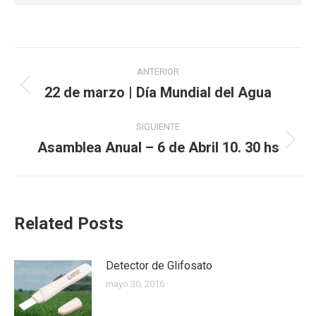
Navegación
ANTERIOR
entre
22 de marzo | Día Mundial del Agua
Publicación
anterior:
publicaciones
SIGUIENTE
Asamblea Anual – 6 de Abril 10. 30 hs
Publicación
siguiente:
Related Posts
Detector de Glifosato
mayo 30, 2016