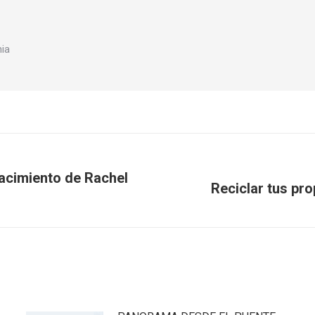
nia
cimiento de Rachel
Reciclar tus pr
Publicación
siguiente: