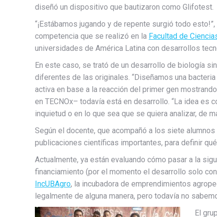
diseñó un dispositivo que bautizaron como Glifotest.
“¡Estábamos jugando y de repente surgió todo esto!”,
competencia que se realizó en la
Facultad de Ciencia
universidades de América Latina con desarrollos tecn
En este caso, se trató de un desarrollo de biología s
diferentes de las originales. “Diseñamos una bacteria
activa en base a la reacción del primer gen mostrando
en TECNOx– todavía está en desarrollo. “La idea es co
inquietud o en lo que sea que se quiera analizar, de m
Según el docente, que acompañó a los siete alumnos q
publicaciones científicas importantes, para definir qué
Actualmente, ya están evaluando cómo pasar a la sigu
financiamiento (por el momento el desarrollo solo con
IncUBAgro
, la incubadora de emprendimientos agropec
legalmente de alguna manera, pero todavía no sabemo
El gru