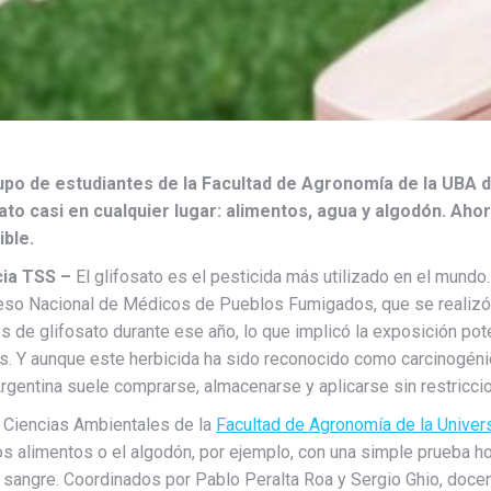
upo de estudiantes de la Facultad de Agronomía de la UBA d
ato casi en cualquier lugar: alimentos, agua y algodón. Aho
ible.
ia TSS –
El glifosato es el pesticida más utilizado en el mundo.
so Nacional de Médicos de Pueblos Fumigados, que se realizó
os de glifosato durante ese año, lo que implicó la exposición pote
s. Y aunque este herbicida ha sido reconocido como carcinogénic
Argentina suele comprarse, almacenarse y aplicarse sin restricc
e Ciencias Ambientales de la
Facultad de Agronomía de la Univer
los alimentos o el algodón, por ejemplo, con una simple prueba h
a sangre. Coordinados por Pablo Peralta Roa y Sergio Ghio, docen