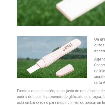
Un gr
glifos
acces
Agenc
Congre
de kil
anuale
en la 
Frente a esta situación, un conjunto de estudiantes d
podría detectar la presencia de glifosato en el agua, 
está embarazada o para medir el nivel de azúcar en l