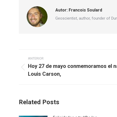
Autor:
Francois Soulard
Geoscientist, author, founder of Du
Navegación
ANTERIOR
entre
Hoy 27 de mayo conmemoramos el na
Publicación
Louis Carson,
publicaciones
anterior:
Related Posts