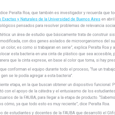
 dice Peralta Roa, que también es investigador y recuerda que t
s Exactas y Naturales de la Universidad de Buenos Aires
en abril
ológicos pensados para resolver problemas de relevancia social 
intética: un área de estudio que básicamente trata de construir 
 modificada, con dos genes aislados de microorganismos del suel
 un color; es como si trabajaran en serie”, explica Peralta Roa 
locar esta bacteria en una cinta de plástico que sea accesible, p
anera que la cinta exprese, en base al color que toma, si hay pres
ue conforman el equipo durante todo el proceso, “fue un trabaj
 gen se le podía agregar a esta bacteria”.
iente etapa, en la que buscan obtener un dispositivo funcional.
tó con el apoyo de la cátedra y el entusiasmo de los estudiante
uarios de la FAUBA, para llegar a la etapa de producto. “Sabem
s cómo, ya que todo esto es muy reciente”, dice Peralta Roa.
po de estudiantes y docentes de la FAUBA que desarrolló el Glif