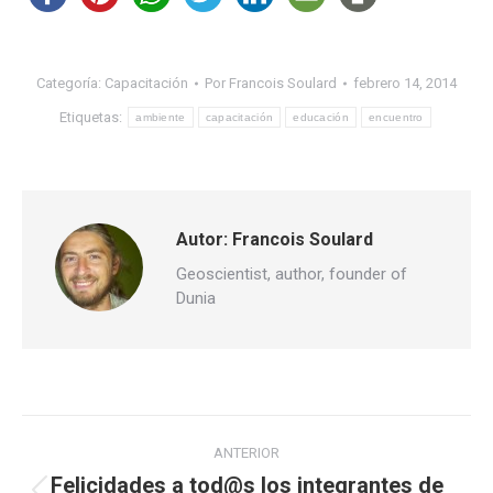
Categoría:
Capacitación
Por
Francois Soulard
febrero 14, 2014
Etiquetas:
ambiente
capacitación
educación
encuentro
Autor:
Francois Soulard
Geoscientist, author, founder of
Dunia
Navegación
ANTERIOR
entre
Felicidades a tod@s los integrantes de