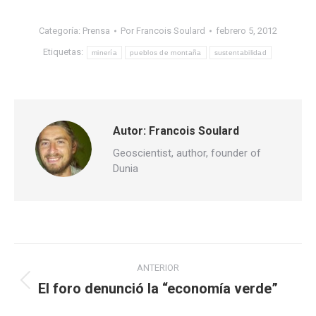
Categoría:
Prensa
Por
Francois Soulard
febrero 5, 2012
Etiquetas:
minería
pueblos de montaña
sustentabilidad
Autor:
Francois Soulard
Geoscientist, author, founder of
Dunia
Navegación
ANTERIOR
entre
El foro denunció la “economía verde”
Publicación
anterior: