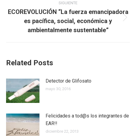
publicaciones
SIGUIENTE
ECOREVOLUCIÓN “La fuerza emancipadora
es pacífica, social, económica y
Publicación
siguiente:
ambientalmente sustentable”
Related Posts
Detector de Glifosato
mayo 30, 2016
Felicidades a tod@s los integrantes de
EAR!!
diciembre 22, 2013