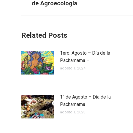
anterior:
de Agroecología
Related Posts
1ero. Agosto – Día de la
Pachamama –
agosto 1, 2024
1° de Agosto – Día de la
Pachamama
agosto 1, 2023