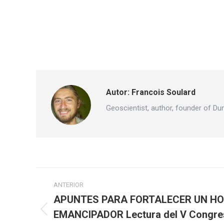
Autor:
Francois Soulard
Geoscientist, author, founder of Du
Navegación
ANTERIOR
entre
APUNTES PARA FORTALECER UN H
EMANCIPADOR Lectura del V Congres
Publicación
publicaciones