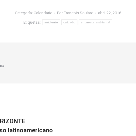
Categoría:
Calendario
Por
Francois Soulard
abril 22, 2016
Etiquetas:
ambiente
cuidado
encuesta ambiental
nia
ORIZONTE
o latinoamericano
Publicación