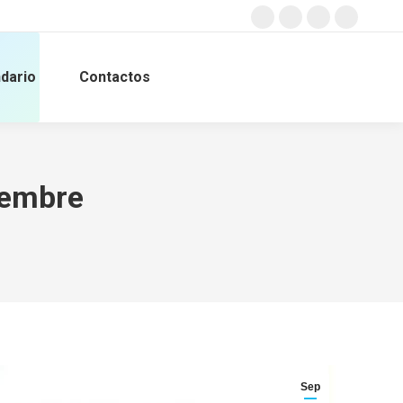
Facebook
X
Instagram
YouTube
page
page
page
page
opens
opens
opens
opens
dario
Contactos
Buscar:
in
in
in
in
new
new
new
new
window
window
window
window
iembre
Sep