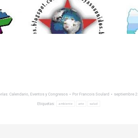
rías:
Calendario
,
Eventos y Congresos
Por
Francois Soulard
septiembre 2
Etiquetas:
ambiente
arte
salud