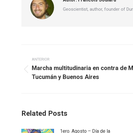
Geoscientist, author, founder of Du
Navegación
ANTERIOR
entre
Marcha multitudinaria en contra de 
Publicación
publicaciones
Tucumán y Buenos Aires
anterior:
Related Posts
1ero. Agosto – Día de la