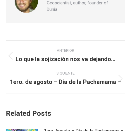
Geoscientist, author, founder of
Dunia
Navegación
ANTERIOR
entre
Lo que la sojización nos va dejando…
Publicación
anterior:
publicaciones
SIGUIENTE
1ero. de agosto – Día de la Pachamama –
Publicación
siguiente:
Related Posts
1ero. Agosto – Día de la Pachamama –