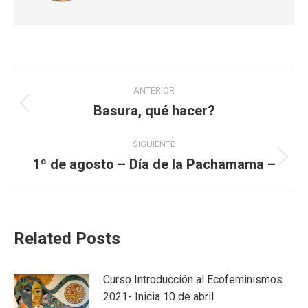
Navegación
ANTERIOR
entre
Basura, qué hacer?
Publicación
anterior:
publicaciones
SIGUIENTE
1º de agosto – Día de la Pachamama –
Publicación
siguiente:
Related Posts
Curso Introducción al Ecofeminismos
2021- Inicia 10 de abril