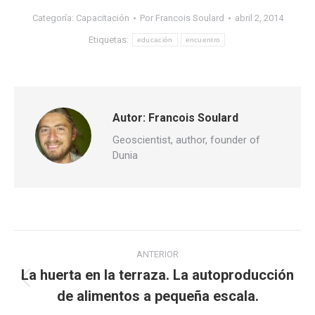
Categoría:
Capacitación
Por
Francois Soulard
abril 2, 2014
Etiquetas:
educación
encuentro
Autor:
Francois Soulard
Geoscientist, author, founder of
Dunia
Navegación
ANTERIOR
entre
La huerta en la terraza. La autoproducción
Publicación
de alimentos a pequeña escala.
publicaciones
anterior: