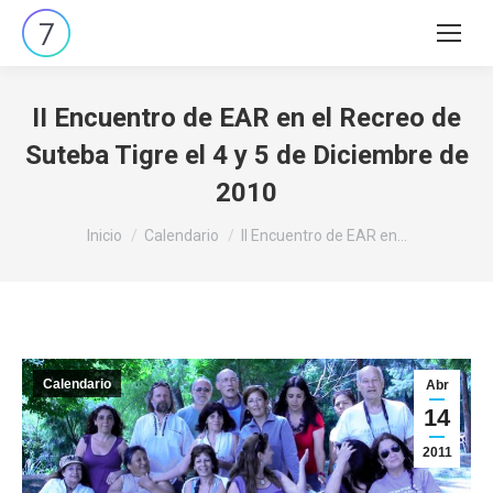
Buscar:
II Encuentro de EAR en el Recreo de
Suteba Tigre el 4 y 5 de Diciembre de
2010
Estás aquí:
Inicio
Calendario
II Encuentro de EAR en…
Calendario
Abr
14
2011