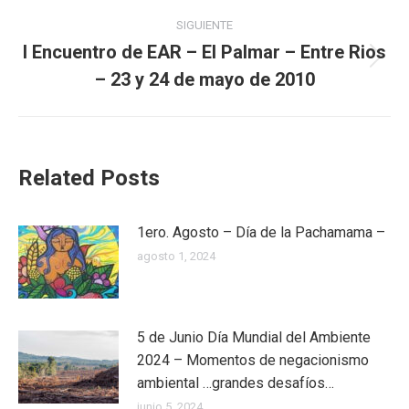
Navegación
SIGUIENTE
entre
I Encuentro de EAR – El Palmar – Entre Rios
Publicación
– 23 y 24 de mayo de 2010
publicaciones
siguiente:
Related Posts
1ero. Agosto – Día de la Pachamama –
agosto 1, 2024
5 de Junio Día Mundial del Ambiente
2024 – Momentos de negacionismo
ambiental …grandes desafíos…
junio 5, 2024