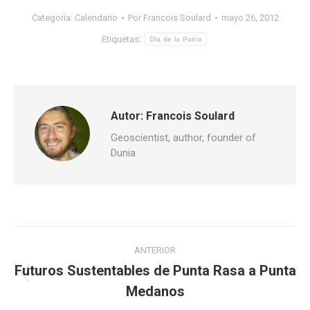
Categoría:
Calendario
Por
Francois Soulard
mayo 26, 2012
Etiquetas:
Día de la Patria
Autor:
Francois Soulard
Geoscientist, author, founder of
Dunia
Navegación
ANTERIOR
entre
Futuros Sustentables de Punta Rasa a Punta
Publicación
Medanos
publicaciones
anterior: