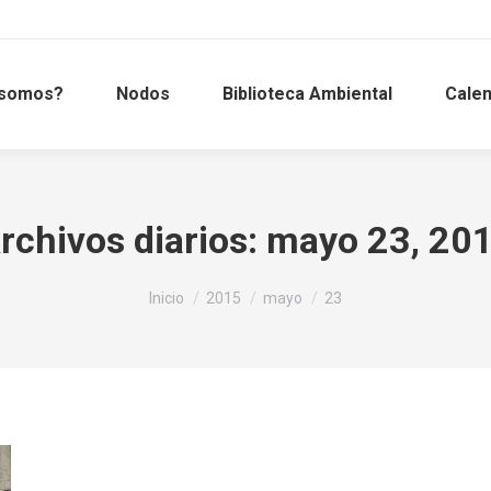
 somos?
Nodos
Biblioteca Ambiental
Calen
rchivos diarios:
mayo 23, 20
Estás aquí:
Inicio
2015
mayo
23