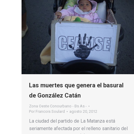
Las muertes que genera el basural
de González Catán
Zona Oeste Conourbano - Bs As -
Por
Francois Soulard
agosto 20, 2012
La ciudad del partido de La Matanza está
seriamente afectada por el relleno sanitario del