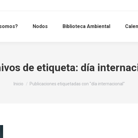
 somos?
Nodos
Biblioteca Ambiental
Calen
ivos de etiqueta:
día internac
Estás aquí:
Inicio
Publicaciones etiquetadas con "día internacional"