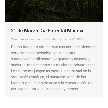
21 de Marzo Día Forestal Mundial
Calendario
Por
Francois Soulard
marzo 22, 2017
De los bosques obtenemos una serie de bienes y
servicios indispensables para nuestra
supervivencia: alimentos vegetales y animales,
maderas, medicamentos y muchos productos más.
Los bosques juegan un papel fundamental en la
regulación climática, el mantenimiento de las
fuentes y caudales de agua y la conservación de
los suelos. Por ello, las selvas y demás…