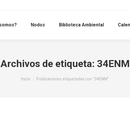
 somos?
Nodos
Biblioteca Ambiental
Calen
Archivos de etiqueta:
34ENM
Estás aquí:
Inicio
Publicaciones etiquetadas con "34ENM"